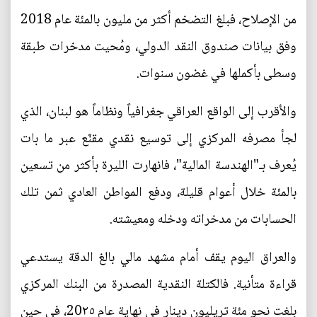
من الإصلاح، فبلغ التضخم أكثر من مليون بالمئة عام 2018
وفق بيانات صندوق النقد الدولي، ومُحيت مدخرات طبقة
وسطى بأكملها في غضون سنوات.
والأقرب إلى الواقع العراقي جغرافياً ونظاماً هو لبنان، الذي
لجأ مصرفه المركزي إلى توسيع نقدي مقنّع عبر ما بات
يُعرف بـ"الهندسة المالية"، فانهارت الليرة بأكثر من تسعين
بالمئة خلال أعوام قليلة، ودفع المواطن العادي ثمن تلك
الحسابات من مدخراته ودخله ومعيشته.
والعراق اليوم يقف أمام مشهد مالي بالغ الدقة يستدعي
قراءة متأنية. فالكتلة النقدية المصدرة من البنك المركزي
بلغت نحو مئة تريليون دينار في نهاية عام 20٢٥، في حين