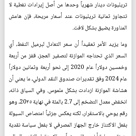
تريليونات دينار شهرياً وحدها من أصل إيرادات نفطية لا
تتجاوز ثمانية تريليونات عند أسعار مريحة، فإن هامش
المناورة يضيق بشكل لافت.
وما يزيد الأمر تعقيداً أن سعر التعادل لبرميل النفط، أي
السعر الذي تحتاجه الموازنة لتصفير العجز، قفز من أربعة
وخمسين دولاراً عام 2020 إلى نحو أربعة وثمانين دولاراً
عام 2024 وفق تقديرات صندوق النقد الدولي، ما يعني أن
هشاشة الموازنة ازدادت بشكل ملموس. وفي السياق ذاته،
انخفض معدل التضخم إلى 2.7 بالمئة في نهاية 20٢٥، وهو
رقم يوحي بالاستقرار، لكنه يعكس جزئياً امتصاص السيولة
بفعل الاكتناز خارج الجهاز المصرفي لا بفعل سياسة نقدية