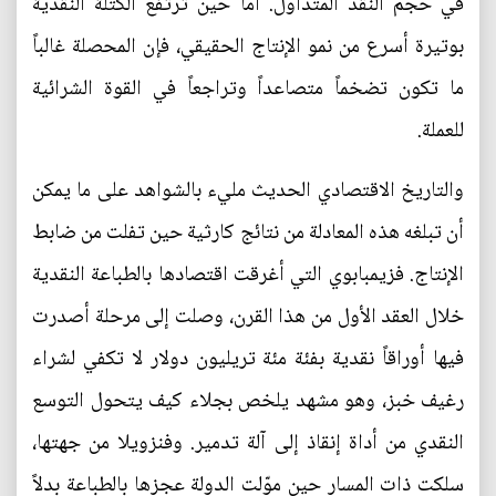
في حجم النقد المتداول. أما حين ترتفع الكتلة النقدية
بوتيرة أسرع من نمو الإنتاج الحقيقي، فإن المحصلة غالباً
ما تكون تضخماً متصاعداً وتراجعاً في القوة الشرائية
للعملة.
والتاريخ الاقتصادي الحديث مليء بالشواهد على ما يمكن
أن تبلغه هذه المعادلة من نتائج كارثية حين تفلت من ضابط
الإنتاج. فزيمبابوي التي أغرقت اقتصادها بالطباعة النقدية
خلال العقد الأول من هذا القرن، وصلت إلى مرحلة أصدرت
فيها أوراقاً نقدية بفئة مئة تريليون دولار لا تكفي لشراء
رغيف خبز، وهو مشهد يلخص بجلاء كيف يتحول التوسع
النقدي من أداة إنقاذ إلى آلة تدمير. وفنزويلا من جهتها،
سلكت ذات المسار حين موّلت الدولة عجزها بالطباعة بدلاً