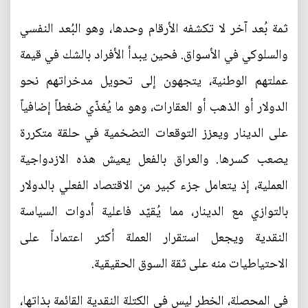
ثمة بُعد آخر لا تكشفه الأرقام وحدها، وهو البُعد النفسي
والسلوكي في الأسواق. فحين يبدأ الأفراد بالشك في قيمة
عملتهم الوطنية، يتجهون إلى تحويل مدخراتهم نحو
الدولار أو الذهب أو العقارات، وهو ما يُغذّي ضغطاً إضافياً
على الدينار ويعزز التوقعات التضخمية في حلقة متكررة
يصعب كسرها. والعراق بالفعل يعيش هذه الازدواجية
العملية، إذ يتعامل جزء كبير من الاقتصاد الفعلي بالدولار
بالتوازي مع الدينار، مما يُقيّد فاعلية أدوات السياسة
النقدية ويجعل استقرار العملة أكثر اعتماداً على
الاحتياطيات منه على ثقة السوق الحقيقية.
في المحصلة، الخطر ليس في الكتلة النقدية القائمة بذاتها،