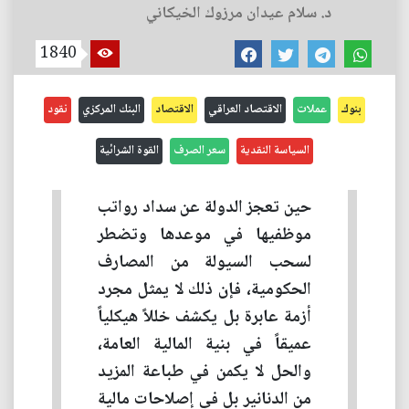
د. سلام عيدان مرزوك الخيكاني
1840
بنوك
عملات
الاقتصاد العراقي
الاقتصاد
البنك المركزي
نقود
السياسة النقدية
سعر الصرف
القوة الشرائية
حين تعجز الدولة عن سداد رواتب
موظفيها في موعدها وتضطر
لسحب السيولة من المصارف
الحكومية، فإن ذلك لا يمثل مجرد
أزمة عابرة بل يكشف خللاً هيكلياً
عميقاً في بنية المالية العامة،
والحل لا يكمن في طباعة المزيد
من الدنانير بل في إصلاحات مالية