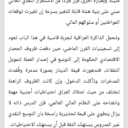
متينة. وبعبارة أخرى، فإن جزءاً من الاستقرار النقدي الحالي
مبني على بنية هشة قابلة للتغير بسرعة إن تغيرت توقعات
المواطنين أو سلوكهم المالي.
وتحمل الذاكرة العراقية تجربة قاسية في هذا الباب تعود
إلى تسعينيات القرن الماضي، حين دفعت ظروف الحصار
الاقتصادي الحكومة إلى التوسع في إصدار العملة لتمويل
النفقات، فتدهورت قيمة الدينار بصورة مدمرة وفُقدت
المدخرات وتآكلت الدخول. وإن كانت الظروف الراهنة
تختلف من حيث امتلاك العراق احتياطيات أجنبية مهمة
وانفتاحه على النظام المالي العالمي، فإن الدرس ذاته لا
يزال ينطوي على قيمة تحذيرية راسخة بان التوسع النقدي
غير المدروس يستهلك الثقة قبل أن يستهلك الاحتياطيات.