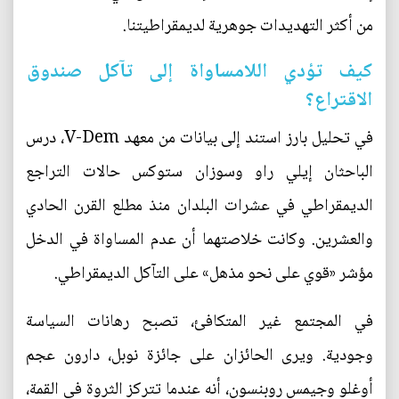
من أكثر التهديدات جوهرية لديمقراطيتنا.
كيف تؤدي اللامساواة إلى تآكل صندوق
الاقتراع؟
في تحليل بارز استند إلى بيانات من معهد V-Dem، درس
الباحثان إيلي راو وسوزان ستوكس حالات التراجع
الديمقراطي في عشرات البلدان منذ مطلع القرن الحادي
والعشرين. وكانت خلاصتهما أن عدم المساواة في الدخل
مؤشر «قوي على نحو مذهل» على التآكل الديمقراطي.
في المجتمع غير المتكافئ، تصبح رهانات السياسة
وجودية. ويرى الحائزان على جائزة نوبل، دارون عجم
أوغلو وجيمس روبنسون، أنه عندما تتركز الثروة في القمة،