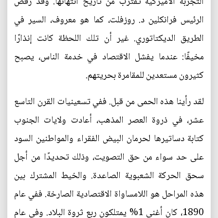
التجربة الأميركية تقترب من تاريخ انتهائها. وقد رفض
الرئيس فرانكلين د. روزفلت، كما هو معروف، السير في
الطريق الديكتاتوري. غير أن تلك اللحظة كانت إنذارًا
مخيفًا: عندما يفشل الاقتصاد في خدمة الناس، يصبح
كثيرون مستعدين للمقامرة بحريتهم.
لقد رأينا هذه الحمى من قبل. ففي تسعينيات القرن التاسع
عشر، في ذروة العصر المذهب، أعادت ولايات الجنوب
كتابة دساتيرها لحرمان البيض الفقراء والمواطنين السود
على حد سواء من حق التصويت، وذلك تحديدًا من أجل
سحق الحركة الشعبوية الصاعدة. والخيط المشترك بين
هذه المراحل هو اللامساواة الاقتصادية الصارخة. ففي عام
1890، كان أغنى 1% يمتلكون ربع ثروة البلاد. وفي عام