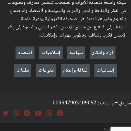
شبكة واسعة متعددة الأبواب والصفحات تتضمن معارف ومعلومات
في الفكر والثقافة والدين والتراث والسياسة والاقتصاد والاجتماع
والعلوم وغيرها، تتمثل في صحيفة الكترونية يومية شاملة..
وتهدف إلى الدفاع عن حقوق الإنسان ونشر الوعي والدعوة إلى بناء
الإنسان فكريا وثقافيا، وتطوير مهاراته وإمكانياته
آراء وافكار
سياسة
إسلاميات
اقتصاد
إنسانيات
ثقافة وإعلام
منوعات
ملفات
موبايل + واتساب : 009647902409092
السياسة والخصوصة