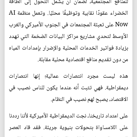
للمنافع المجتمعية، لضمان أن يشمل التحول إلى الطاقة
الخضراء عقودًا نقابية وتوظيفًا محليًا. وتعمل منظمة AI
Now على تعبئة المجتمعات في الجنوب الأميركي والغرب
الأوسط لتحدي مشاريع مراكز البيانات الضخمة التي تهدد
بزيادة فواتير الخدمات المحلية والإضرار بإمدادات المياه
من دون تقديم منافع اقتصادية محلية مقابلة.
هذه ليست مجرد انتصارات عمالية؛ إنها انتصارات
ديمقراطية. فهي تثبت أنه عندما يكون للناس نصيب في
الاقتصاد، يصبح لهم نصيب في النظام.
على امتداد تاريخنا، نجت الديمقراطية الأميركية لأننا رددنا
على اللامساواة بتحولات بنيوية جريئة. فقد قاد العصر