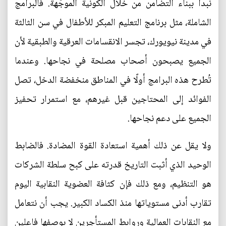
نبدأ ببناء التضامن من خلال الكونية الموجّهة. فالبرامج
الشاملة، مثل برنامج التعليم المبكر للأطفال في سن الثالثة
في مدينة نيويورك، تجسر الانقسامات العرقية والطبقية لأن
الجميع يصبحون أصحاب مصلحة في نجاحها. وعندما
تُطرح هذه البرامج أولًا في المناطق منخفضة الدخل، تصل
الفوائد إلى المحتاجين قبل غيرهم، مع استمرار تحفيز
الجميع على دعم نجاحها.
ولا يقل عن ذلك أهمية استعادة القوة المضادة. فالضابط
الوحيد الذي أثبت التاريخ قدرته على كبح سلطة الشركات
هو التنظيم، ومع ذلك فإن كثافة العضوية النقابية اليوم
تقارب أدنى مستوياتها منذ الكساد الكبير. يجب أن نتعامل
مع النقابات العمالية وروابط المستأجرين لا بوصفها فاعلين