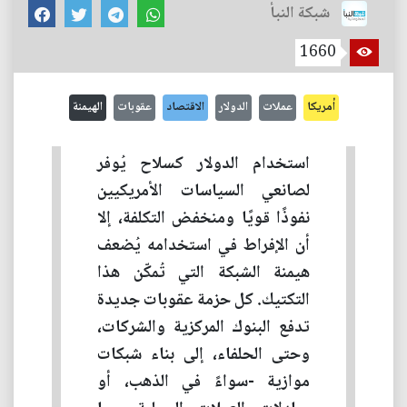
شبكة النبأ
1660
أمريكا
عملات
الدولار
الاقتصاد
عقوبات
الهيمنة
استخدام الدولار كسلاح يُوفر
لصانعي السياسات الأمريكيين
نفوذًا قويًا ومنخفض التكلفة، إلا
أن الإفراط في استخدامه يُضعف
هيمنة الشبكة التي تُمكّن هذا
التكتيك. كل حزمة عقوبات جديدة
تدفع البنوك المركزية والشركات،
وحتى الحلفاء، إلى بناء شبكات
موازية -سواءً في الذهب، أو