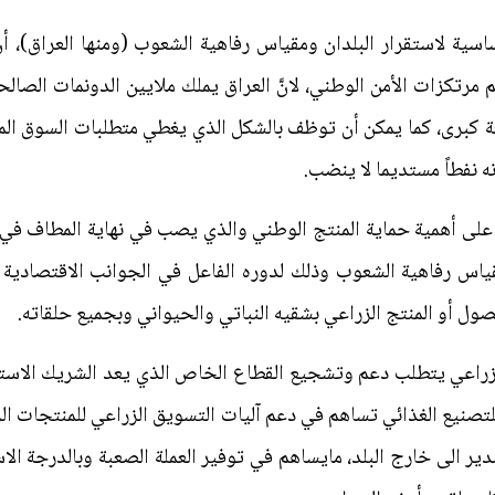
اسية لاستقرار البلدان ومقياس رفاهية الشعوب (ومنها العراق)، أن
هم مرتكزات الأمن الوطني، لانَّ العراق يملك ملايين الدونمات الصا
عة كبرى، كما يمكن أن توظف بالشكل الذي يغطي متطلبات السوق ال
ه نفطاً مستديما لا ينضب.
ى أهمية حماية المنتج الوطني والذي يصب في نهاية المطاف في ت
مقياس رفاهية الشعوب وذلك لدوره الفاعل في الجوانب الاقتصادية وا
ول أو المنتج الزراعي بشقيه النباتي والحيواني وبجميع حلقاته.
لزراعي يتطلب دعم وتشجيع القطاع الخاص الذي يعد الشريك الاستر
 الغذائي تساهم في دعم آليات التسويق الزراعي للمنتجات الزراع
ير الى خارج البلد، مايساهم في توفير العملة الصعبة وبالدرجة ال