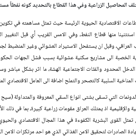
تلف المحاصيل الزراعية وفي هذا القطاع بالتحديد كونه نفطاً مستد
طاعات الاقتصادية الحيوية الرئيسة حيث تمثل مساهمته في تكوين الن
 استثنينا منها قطاع النفط، وفي الامس القريب أي قبل التغيير ا
ب العراقي، وقبل ان يستفحل الاستيراد العشوائي وغير المنضبط لجمي
ية الخصبة الى مشاريع سكنية عشوائية بسبب فشل الجهات الحكومي
لدخل المحدود والفئات الاجتماعية الهشة، ما اثر بشكل مباشر وس
المناخية السلبية كالتصحر والتملح اضافة الى العامل الاقتصادي الم
 الدونمات التي تسقى بشتى انواع السقي المعروفة والمتداولة (سيح
والإقليمية اذ يمتلك العراق مقومات زراعية كبيرة، بما في ذلك الأرا
 تمثل القوى البشرية الكفوءة في هذا المجال الاقتصادي والحيوي،
يادة الصادرات لتحقيق الامن الغذائي الذي هو احد مرتكزات الامن ال