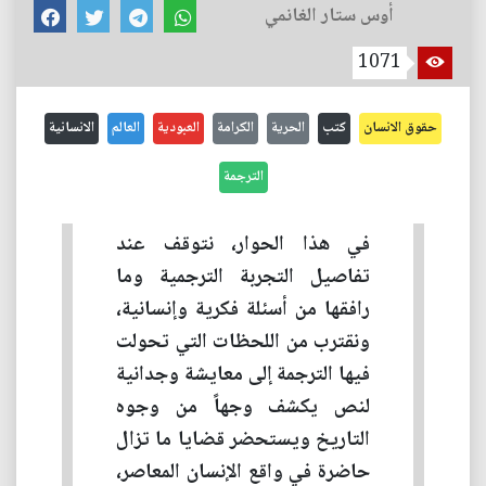
أوس ستار الغانمي
1071
حقوق الانسان
كتب
الحرية
الكرامة
العبودية
العالم
الانسانية
الترجمة
في هذا الحوار، نتوقف عند
تفاصيل التجربة الترجمية وما
رافقها من أسئلة فكرية وإنسانية،
ونقترب من اللحظات التي تحولت
فيها الترجمة إلى معايشة وجدانية
لنص يكشف وجهاً من وجوه
التاريخ ويستحضر قضايا ما تزال
حاضرة في واقع الإنسان المعاصر،