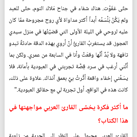
حتّى غفَوْت. هناك شفاء في جناح مَلاك النوم، حتّى للعبد
ولم يَكُنْ بَلْسَمُه أبداً أكثر مداواة لأي روح مجروحة ممّا كان
عليه لروحي في الليلة الأولى التي قضيْتُها في منزل سيدي
العجوز. قد يستغربُ القارئُ أنْ أروي بهذه الدقة حادثةً تبدو
تافهة ولا بُدَّ أنَّها وقعَتْ وأنا في السابعة من عمري. ولكن بما
أنَّني أرغب في سرد قِصَّة تجربتي في العبودية بأمانة، فلا
يسَعُني إخفاء واقعة أثَّرتْ بيَّ بعمق آنذاك. علاوة على ذلك،
كانت هذه في الواقع، أول تجربة لي مع حقائق العبودية."
ما أكثر فكرة يخشى القارئ العربي مواجهتها في
هذا الكتاب؟
القارئ العربي مجبول على النظر الى الحرية من زاوية