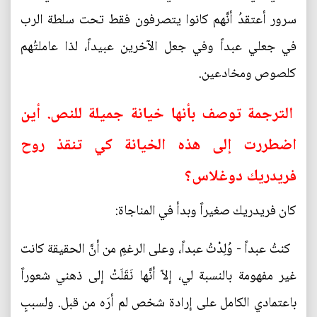
سرور أعتقدُ أنَّهم كانوا يتصرفون فقط تحت سلطة الرب
في جعلي عبداً وفي جعل الآخرين عبيداً، لذا عاملتُهم
كلصوص ومخادعين.
الترجمة توصف بأنها خيانة جميلة للنص. أين
اضطررت إلى هذه الخيانة كي تنقذ روح
فريدريك دوغلاس؟
كان فريدريك صغيراً وبدأ في المناجاة:
كنتُ عبداً - وُلِدْتُ عبداً، وعلى الرغمِ من أنَّ الحقيقة كانت
غير مفهومة بالنسبة لي، إلاّ أنَّها نَقَلَتْ إلى ذهني شعوراً
باعتمادي الكامل على إرادة شخص لم أرَه من قبل. ولسببٍ