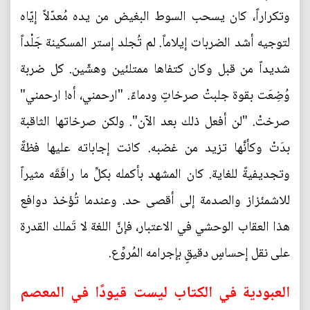
وتكراراً، كان يسحب السوط البغيض من يده مُعدّلاً إيّاه
لتوجيه أشد الضربات إيلاماً. لم تُجلد إستر المسكينة جَلْداً
شديداً من قبل وكان كتفاها ممتلئين وهشّين. كل ضربة
وُضِعَت بقوة جلبتْ صرخاتٍ ودماءً. "ارحمني، أه! ارحمني"
صرختْ. "لن أفعل ذلك بعد الآن". ولكن صرخاتها الثاقبة
بدَتْ وكأنَّها تزيد من غضبه. كانت إجاباته عليها فظةً
وتجديفيةً للغاية. كان المشهد بأكمله بكلِّ ما رافَقَه مثيراً
للاشمئزاز والصدمة إلى أقصى حد. وعندما تُؤخذ دوافع
هذا العقاب الوحشي في الاعتبار، فإنَّ اللغة لا تَملك القدرة
على نقل إحساسٍ دقيقٍ بإجرامه المُروِّع.
العبودية في الكتاب ليست قيودًا في المعصم