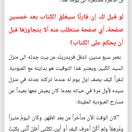
بل ظاهرة مستمرة الى يومنا هذا.
لو قيل لك إن قارئًا سيغلق الكتاب بعد خمسين
صفحة، أي صفحة ستطلب منه ألا يتجاوزها قبل
أن يحكم على الكتاب؟
بعمر سبع سنين، انتقل فريدريك من بيت جدته الى منزل
السيد الكبير. ويعتبر هذا التوقيت هو بدايته مع العبودية.
لنقرأ كيف يصف اول يوم له عندما تركته جدته في منزل
سيده لأول مرة في حياته بعدما كان يعيش معها بعيداً عن
مسارح العبودية المقيتة:
"كان الوقت الآن متأخراً من بعد الظهر. وكان اليومُ مثيراً
ومُرهِقاً ولم أكُنْ أعرف كيف أو أين، لكنَّني أظنُ أنَّني بكيْتُ