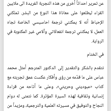
عن تمرير احداثاً أخرى من هذه التجربة الفريدة الى ملايين
القراء ليطلعوا على معاناة هذا النوع من البشر. تملكني
الإحباط أنه لا يمكنني ترجمة احاسيسي الخاصة تجاه
العمل، لا يمكنني ترجمة انفعالاتي وآلامي غير المكتوبة في
الرواية.
في الختام
نتقدم بالشكر والتقدير إلى الدكتور المترجم أمثل محمد
عباس على ما قدّمه من رؤى وأفكار عكست عمق تجربته مع
كتاب «عبوديتي وحريتي»، وعلى ما أتاحه من قراءة
إنسانية وثقافية لهذه السيرة المؤثرة. كما نتمنى له دوام
النجاح والتوفيق في مسيرته العلمية والترجمية، ومزيداً من