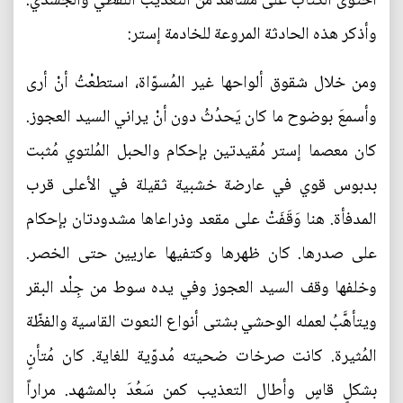
احتوى الكتاب على مشاهد من التعذيب اللفظي والجسدي.
وأذكر هذه الحادثة المروعة للخادمة إستر:
ومن خلال شقوق ألواحها غير المُسوّاة، استطعْتُ أنْ أرى
وأسمعَ بوضوح ما كان يَحدُثُ دون أنْ يراني السيد العجوز.
كان معصما إستر مُقيدتين بإحكام والحبل المُلتوي مُثبت
بدبوس قوي في عارضة خشبية ثقيلة في الأعلى قرب
المدفأة. هنا وَقَفَتْ على مقعد وذراعاها مشدودتان بإحكام
على صدرها. كان ظهرها وكتفيها عاريين حتى الخصر.
وخلفها وقف السيد العجوز وفي يده سوط من جِلْد البقر
ويتأهَّبُ لعمله الوحشي بشتى أنواع النعوت القاسية والفظّة
المُثيرة. كانت صرخات ضحيته مُدوّية للغاية. كان مُتأنٍ
بشكلٍ قاسٍ وأطال التعذيب كمن سَعُدَ بالمشهد. مراراً