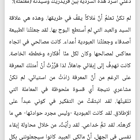
دعني اسرد هذه السردية بين فريدريك وسيدته (معلمته):
لم تكنْ تعلمُ أنَّ مَلاكاً يقفُ في طريقها. وهذه هي علاقة
السيد والعبد التي لم أستطع البوح بها. لقد جعلتْنا الطبيعة
أصدقاء وجعلتْنا العبودية أعداء. كانت مصالحي في اتجاه
معاكس لمصالحها وكان لكل منّا أفكاره وخططه الخاصة.
كانت تهدِفُ إلى إبقائي جاهلاً، لذا قرَّرْتُ أنْ أمتلكَ المعرفة
على الرغم من أنَّ المعرفة زادَتْ من استيائي. لم تكنْ
مشاعري نتيجة أي قسوة ملحوظة في المعاملة التي
تلقيتُها. لقد انبثقَتْ من التفكير في كوني عبداً على
الإطلاق. لقد كانت العبودية -وليس مجرد حوادثها- هي ما
كرهتُه. لقد تمَّ خداعي. لقد رأيْتُ، من خلال محاولة إبقاء
نفسي في الجهل، أنَّ مالكي العبيد كانوا سيجعلونني بكل