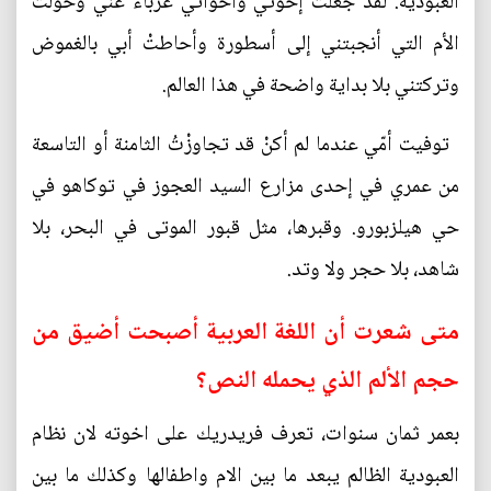
العبودية. لقد جعلَتْ إخوتي وأخواتي غرباء عنّي وحوّلَتْ
الأم التي أنجبتني إلى أسطورة وأحاطتْ أبي بالغموض
وتركتني بلا بداية واضحة في هذا العالم.
توفيت أمّي عندما لم أكنْ قد تجاوزْتُ الثامنة أو التاسعة
من عمري في إحدى مزارع السيد العجوز في توكاهو في
حي هيلزبورو. وقبرها، مثل قبور الموتى في البحر، بلا
شاهد، بلا حجر ولا وتد.
متى شعرت أن اللغة العربية أصبحت أضيق من
حجم الألم الذي يحمله النص؟
بعمر ثمان سنوات، تعرف فريدريك على اخوته لان نظام
العبودية الظالم يبعد ما بين الام واطفالها وكذلك ما بين