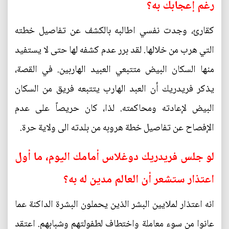
رغم إعجابك به؟
كقارئ، وجدت نفسي اطالبه بالكشف عن تفاصيل خطته
التي هرب من خلالها. لقد برر عدم كشفه لها حتى لا يستفيد
منها السكان البيض متتبعي العبيد الهاربين. في القصة،
يذكر فريدريك أن العبد الهارب يتتبعه فريق من السكان
البيض لإعادته ومحاكمته. لذا، كان حريصاً على عدم
الإفصاح عن تفاصيل خطة هروبه من بلدته الى ولاية حرة.
لو جلس فريدريك دوغلاس أمامك اليوم، ما أول
اعتذار ستشعر أن العالم مدين له به؟
انه اعتذار لملايين البشر الذين يحملون البشرة الداكنة عما
عانوا من سوء معاملة واختطاف لطفولتهم وشبابهم. اعتقد