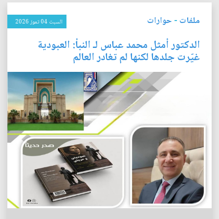
ملفات
-
حوارات
السبت 04 تموز 2026
الدكتور أمثل محمد عباس لـ النبأ: العبودية
غيّرت جلدها لكنها لم تغادر العالم