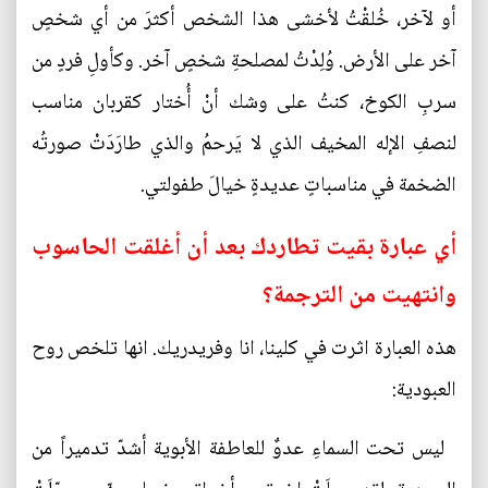
أو لآخر، خُلقْتُ لأخشى هذا الشخص أكثرَ من أي شخصٍ
آخر على الأرض. وُلِدْتُ لمصلحةِ شخصٍ آخر. وكأولِ فردٍ من
سربِ الكوخ، كنتُ على وشك أنْ أُختار كقربان مناسب
لنصفِ الإله المخيف الذي لا يَرحمُ والذي طارَدَتْ صورتُه
الضخمة في مناسباتٍ عديدةٍ خيالَ طفولتي.
أي عبارة بقيت تطاردك بعد أن أغلقت الحاسوب
وانتهيت من الترجمة؟
هذه العبارة اثرت في كلينا، انا وفريدريك. انها تلخص روح
العبودية:
ليس تحت السماءِ عدوٌ للعاطفة الأبوية أشدّ تدميراً من