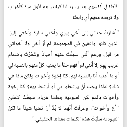
الأطفال أنفسهم. هنا يسرد لنا كيف رآهم لأول مرة كأغراب
ولا تربطه معهم أي رابطة.
"أشارَتْ جدتي إلى أخي بيري وأختي سارة وأختي إليزا
الذين كانوا واقفين في المجموعة. لم أرَ أخي ولا أخواتي
من قبل. ورغم أنَّني سمِعْتُ عنهم أحياناً وشَعّرْتُ باهتمام
غريب بِهِم إلاّ أنَّني لم أفهم حقاً ما يعنيه كلٌّ منهم بالنسبة لي
أو ما أعنيه أنا بالنسبة لهم. كنّا إخوة وأخوات ولكن ماذا في
ذلك؟ لماذا يجب أنْ يرتبطوا بي أو أرتبط بهم؟ كنّا إخوة
وأخوات بالدم لكن العبودية جعلتنا غرباء. سمِعْتُ كلمتَيْ
"أخ وأخوات"، وعرفْتُ أنَّهما لا بُدَّ أنْ تعنيا شيئاً ما لكنَّ
العبودية سلَبَتْ هذه الكلمات معناها الحقيقي."