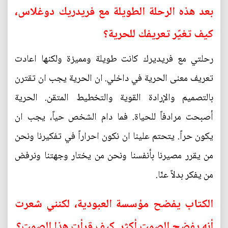
بعد هذه الرحلة الطويلة مع فريدريك دوغلاس،
كيف تغيّر تعريفك للحرية؟
رحلتي مع فريديرك كانت طويلة ومميزة ولكنها اعادت
تعريف معنى الحرية في داخلي. ان الحرية يجب ان تقترن
بالتصميم والإرادة القوية والتخطيط المتقن. الحرية
أصبحت مرادفاً للحياة. فما دام الشخص حياً، يجب ان
يكون حراً. يتحتم علينا ان نكون احراراً في تفكيرنا ونحن
من يقرر مصيرنا بأنفسنا ونحن من يختار وجهتنا ونرفض
من يفكر بدلاً عنّا.
الكتاب يفضح مؤسسة العبودية، لكنني شعرت
أنه يفضح الصمت أكثر. كيف قرأت هذا الصمت؟