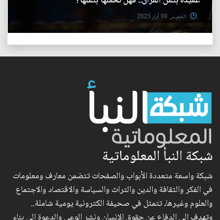
عقيدة بثقل القرآن.. فهل نحملها بثقلها؟
الخميس 08 آيار 2025
شبكة النبأ المعلوماتية
شبكة واسعة متعددة الأبواب والصفحات تتضمن معارف ومعلومات
في الفكر والثقافة والدين والتراث والسياسة والاقتصاد والاجتماع
والعلوم وغيرها، تتمثل في صحيفة الكترونية يومية شاملة..
وتهدف إلى الدفاع عن حقوق الإنسان ونشر الوعي والدعوة إلى بناء