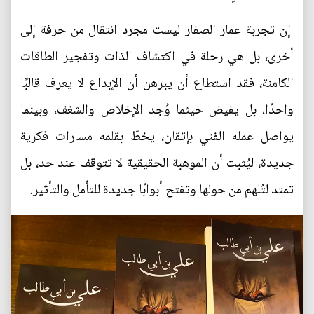
إن تجربة عمار الصفار ليست مجرد انتقال من حرفة إلى
أخرى، بل هي رحلة في اكتشاف الذات وتفجير الطاقات
الكامنة، فقد استطاع أن يبرهن أن الإبداع لا يعرف قالبًا
واحدًا، بل يفيض حيثما وُجد الإخلاص والشغف، وبينما
يواصل عمله الفني بإتقان، يخطّ بقلمه مسارات فكرية
جديدة، ليُثبت أن الموهبة الحقيقية لا تتوقف عند حد، بل
تمتد لتُلهم من حولها وتفتح أبوابًا جديدة للتأمل والتأثير.