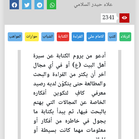
علاء حيدر السلامي
2341
كربلاء
كتب
الامام علي
القراءة
الكتابة
الشباب
حوارات
المواهب
أدعو من يروم الكتابة عن سيرة
أهل البيت (ع) أو في أي مجال
آخر أن يكثر من القراءة والبحث
والمطالعة حتى يتكوّن لديه رصيد
معرفي كافٍ لتكوين أفكاره
الخاصة عن المجالات التي يهتم
بالبحث فيها، ثم يبدأ بكتابة ما
يجول في خاطره من أفكار أو
معلومات مهما كانت بسيطة أو