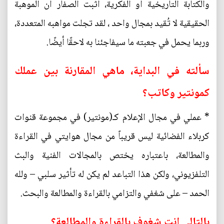
والكتابة التأريخية أو الفكرية، أثبت الصفار أن الموهبة
الحقيقية لا تُقيد بمجال واحد ، لقد تجلت مواهبه المتعددة،
وربما يحمل في جعبته ما سيفاجئنا به لاحقًا أيضًا.
سألته في البداية، ماهي المقارنة بين عملك
كمونتير وكاتب؟
* عملي في مجال الإعلام كـ(مونتير) في مجموعة قنوات
كربلاء الفضائية ليس قريباً من مجال هوايتي في القراءة
والمطالعة، باعتباره يختص بالمجالات الفنية والبث
التلفزيوني، ولكن هذا التباعد لم يكن له تأثير سلبي – ولله
الحمد – على شغفي والتزامي بالقراءة والمطالعة والبحث.
بالتالي انت شغوف بالقراءة والمطالعة؟