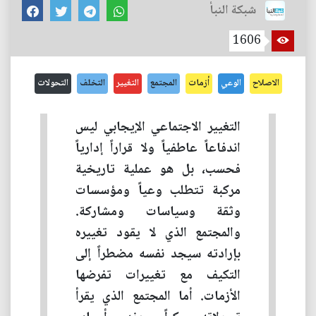
شبكة النبأ
1606
الاصلاح
الوعي
أزمات
المجتمع
التغيير
التخلف
التحولات
التغيير الاجتماعي الإيجابي ليس
اندفاعاً عاطفياً ولا قراراً إدارياً
فحسب، بل هو عملية تاريخية
مركبة تتطلب وعياً ومؤسسات
وثقة وسياسات ومشاركة.
والمجتمع الذي لا يقود تغييره
بإرادته سيجد نفسه مضطراً إلى
التكيف مع تغييرات تفرضها
الأزمات. أما المجتمع الذي يقرأ