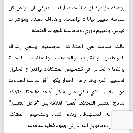
بوصفه مؤامرة أو عبئاً جديداً. لذلك ينبغي أن ترافق كل
سياسة تغيير بيانات واضحة، وأهداف معلنة، ومؤشرات
قياس، وتقييم دوري، ومحاسبة للجهات المنفذة.
ثالث سياسة هي المشاركة المجتمعية. ينبغي إشراك
المواطنين والنقابات والجامعات والمنظمات المحلية
والقطاع الخاص في تشخيص المشكلات واقتراح الحلول.
فالتغيير الذي يخرج من الحوار يكون أقل عرضة للمقاومة
من التغيير الذي يأتي على شكل أوامر مفاجئة. وتؤكد
نماذج التغيير المخطط أهمية العلاقة بين “فاعل التغيير”
والجماعة المستهدفة، وبناء الثقة، وتشخيص المشكلة
بالتعاون، وتحويل النوايا إلى جهود فعلية مدعومة.