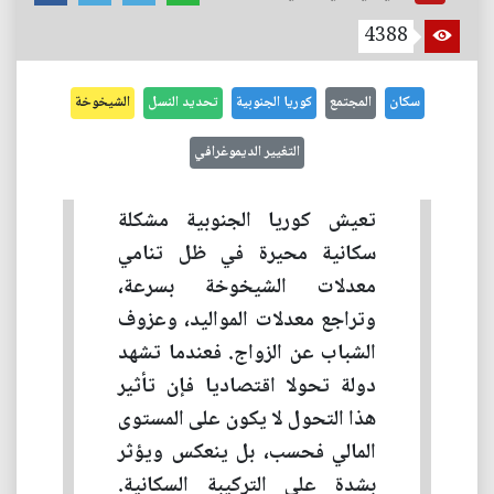
4388
سكان
المجتمع
كوريا الجنوبية
تحديد النسل
الشيخوخة
التغيير الديموغرافي
تعيش كوريا الجنوبية مشكلة
سكانية محيرة في ظل تنامي
معدلات الشيخوخة بسرعة،
وتراجع معدلات المواليد، وعزوف
الشباب عن الزواج. فعندما تشهد
دولة تحولا اقتصاديا فإن تأثير
هذا التحول لا يكون على المستوى
المالي فحسب، بل ينعكس ويؤثر
بشدة على التركيبة السكانية.