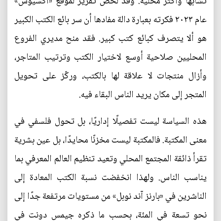
تشابهًا وأكثر محلية. وقد لخّص تقرير لموقع «أكسيوس»
عام ٢٠٢٣ فكرته بعبارة دالة مفادها أن سر بائع الكتب الكبير
هو ألا يتصرف كبائع كتب كبير. فقد منح مديري الفروع
المحليين صلاحية أوسع لاختيار الكتب وترتيب المتاجر،
وأزال منتجات لا علاقة لها بالكتب، وركّز على تحويل
المتجر إلى مكان يريد الناس البقاء فيه.
هذه السياسة ليست تفصيلًا إداريًا، بل تحول فلسفي في
معنى المكتبة. فالمكتبة ليست مخزنًا محايدًا، بل عين بشرية
تقرأ ذائقة المجتمع المحلي وتعيد تنظيم العالم المعرفي بما
يناسب الناس. ولهذا انخفضت نسبة الكتب المعادة إلى
الناشرين في «بارنز آند نوبل» من مستويات مرتفعة جدًا إلى
نحو تسعة في المئة، بحسب ما ذكره جيمس دونت في