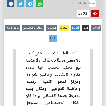
شبكة النبأ
1791
انترنت
كتب
القراءة
المعرفة
مكتبات
الذكاء الاصطناعي
محو الامية
رقمنة
المكتبة القادمة ليست مخزن كتب،
ولا مقهى مزينًا بالرفوف، ولا منصة
بيع محلية فحسب. إنها فضاء
مقاوم للتشتت، ومختبر للقراءة،
ومركز لمحو الأمية الرقمية،
وحاضنة للمؤلفين، ومكان يعيد
للمعرفة بعدها الإنساني. وإذا كان
الذكاء الاصطناعي سيجعل