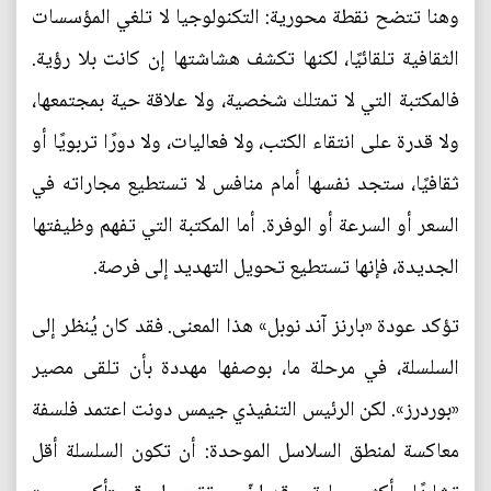
وهنا تتضح نقطة محورية: التكنولوجيا لا تلغي المؤسسات
الثقافية تلقائيًا، لكنها تكشف هشاشتها إن كانت بلا رؤية.
فالمكتبة التي لا تمتلك شخصية، ولا علاقة حية بمجتمعها،
ولا قدرة على انتقاء الكتب، ولا فعاليات، ولا دورًا تربويًا أو
ثقافيًا، ستجد نفسها أمام منافس لا تستطيع مجاراته في
السعر أو السرعة أو الوفرة. أما المكتبة التي تفهم وظيفتها
الجديدة، فإنها تستطيع تحويل التهديد إلى فرصة.
تؤكد عودة «بارنز آند نوبل» هذا المعنى. فقد كان يُنظر إلى
السلسلة، في مرحلة ما، بوصفها مهددة بأن تلقى مصير
«بوردرز». لكن الرئيس التنفيذي جيمس دونت اعتمد فلسفة
معاكسة لمنطق السلاسل الموحدة: أن تكون السلسلة أقل