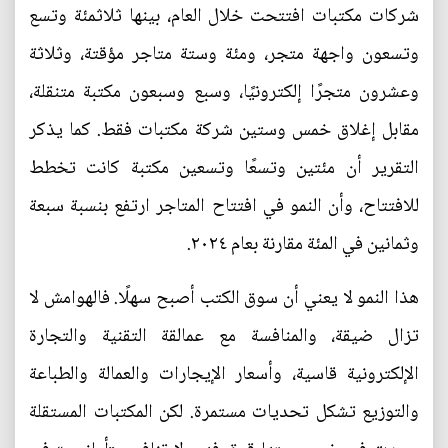
شركات مكتبات افتتحت خلال العام، بينها ثلاثمئة وتسع
وتسعون واجهة متجر، ومئة وستة متاجر مؤقتة، وثلاثة
وعشرون متجرًا إلكترونيًا، وسبع وسبعون مكتبة متنقلة،
مقابل إغلاق خمس وستين شركة مكتبات فقط. كما يذكر
التقرير أن مئتين وتسعًا وتسعين مكتبة كانت تخطط
للافتتاح، وأن النمو في افتتاح المتاجر ارتفع بنسبة سبعة
وثمانين في المئة مقارنة بعام ٢٠٢٤.
هذا النمو لا يعني أن سوق الكتب أصبح سهلًا. فالهوامش لا
تزال ضيقة، والمنافسة مع عمالقة التقنية والتجارة
الإلكترونية قاسية، وأسعار الإيجارات والعمالة والطباعة
والتوزيع تشكل تحديات مستمرة. لكن المكتبات المستقلة