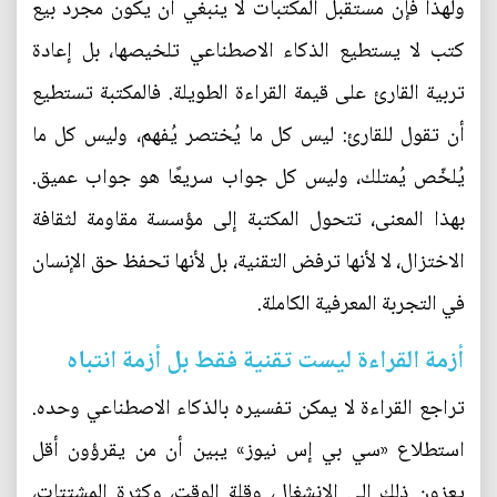
ولهذا فإن مستقبل المكتبات لا ينبغي أن يكون مجرد بيع
كتب لا يستطيع الذكاء الاصطناعي تلخيصها، بل إعادة
تربية القارئ على قيمة القراءة الطويلة. فالمكتبة تستطيع
أن تقول للقارئ: ليس كل ما يُختصر يُفهم، وليس كل ما
يُلخّص يُمتلك، وليس كل جواب سريعًا هو جواب عميق.
بهذا المعنى، تتحول المكتبة إلى مؤسسة مقاومة لثقافة
الاختزال، لا لأنها ترفض التقنية، بل لأنها تحفظ حق الإنسان
في التجربة المعرفية الكاملة.
أزمة القراءة ليست تقنية فقط بل أزمة انتباه
تراجع القراءة لا يمكن تفسيره بالذكاء الاصطناعي وحده.
استطلاع «سي بي إس نيوز» يبين أن من يقرؤون أقل
يعزون ذلك إلى الانشغال، وقلة الوقت، وكثرة المشتتات،