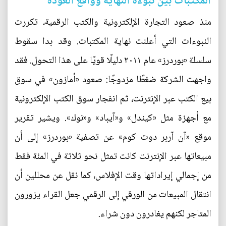
المكتبات بين نبوءة النهاية وواقع العودة
منذ صعود التجارة الإلكترونية والكتب الرقمية، تكررت
النبوءات التي أعلنت نهاية المكتبات. وقد بدا سقوط
سلسلة «بوردرز» عام ٢٠١١ دليلًا قويًا على هذا التحول. فقد
واجهت الشركة ضغطًا مزدوجًا: صعود «أمازون» في سوق
بيع الكتب عبر الإنترنت، ثم انفجار سوق الكتب الإلكترونية
مع أجهزة مثل «كيندل» و«آيباد» و«نوك». ويشير تقرير
موقع «آن آربر دوت كوم» عن تصفية «بوردرز» إلى أن
مبيعاتها عبر الإنترنت كانت تمثل نحو ثلاثة في المئة فقط
من إجمالي إيراداتها وقت الإفلاس، كما نقل عن محللين أن
انتقال المبيعات من الورقي إلى الرقمي جعل القراء يزورون
المتاجر لكنهم يغادرون دون شراء.