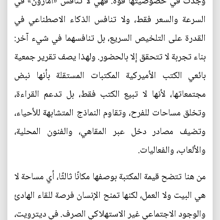
وجدت في خصوصيتها قوة. فهي لا تنافس «أمازون» في
السرعة والسعر فقط، ولا تنافس الذكاء الاصطناعي في
القدرة على التلخيص السريع، بل تنافسهما في شيء آخر:
بناء تجربة لا تتحقق إلا بالحضور. ولهذا يصف تقرير جمعية
بائعي الكتب الأميركية المكتبات المستقلة بأنها نبض
مجتمعاتها، لأنها لا تبيع الكتب فقط، بل تدعم القراءة،
وتخلق مساحات للفرح، وتقاوم النماذج المتشابهة للأحياء،
وتضيف مصادر دخل عبر المقاهي، والفنون المحلية،
والألعاب، والفعاليات.
من هنا تتضح قيمة المكتبة بوصفها مكانًا ثالثًا، أي مساحة لا
هي البيت ولا العمل، لكنها تمنح الإنسان فرصة للقاء الهادئ
والوجود الاجتماعي غير الاستهلاكي الصرف. في ديترويت،