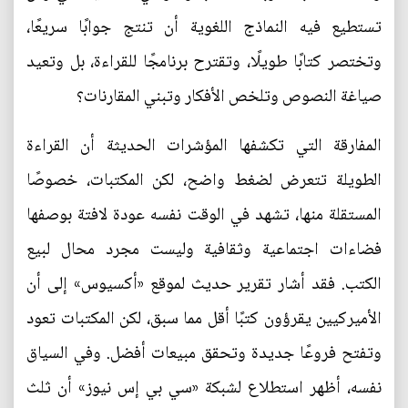
تستطيع فيه النماذج اللغوية أن تنتج جوابًا سريعًا،
وتختصر كتابًا طويلًا، وتقترح برنامجًا للقراءة، بل وتعيد
صياغة النصوص وتلخص الأفكار وتبني المقارنات؟
المفارقة التي تكشفها المؤشرات الحديثة أن القراءة
الطويلة تتعرض لضغط واضح، لكن المكتبات، خصوصًا
المستقلة منها، تشهد في الوقت نفسه عودة لافتة بوصفها
فضاءات اجتماعية وثقافية وليست مجرد محال لبيع
الكتب. فقد أشار تقرير حديث لموقع «أكسيوس» إلى أن
الأميركيين يقرؤون كتبًا أقل مما سبق، لكن المكتبات تعود
وتفتح فروعًا جديدة وتحقق مبيعات أفضل. وفي السياق
نفسه، أظهر استطلاع لشبكة «سي بي إس نيوز» أن ثلث