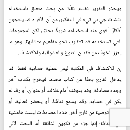
ويحذر التقرير نفسه، نقلًا عن بحث متعلق باستخدام
«تشات جي بي تي» في التفكير، من أن الأفراد قد ينتجون
أفكارًا أقوى عند استخدامه شريكًا بحثيًا، لكن المجموعات
التي تستخدمه قد تتقارب نحو مفاهيم متشابهة، وهو ما
يعزز الخوف من فقدان التنوع والعشوائية والاكتشاف.
إن الاكتشاف في المكتبة ليس عملية حسابية فقط. قد
يدخل القارئ بحثًا عن كتاب محدد، فيخرج بكتاب آخر
وجده مصادفة. وقد يتوقف أمام غلاف، أو عنوان، أو رف لم
يكن في حسابه. وقد يسمع نقاشًا، أو يحضر فعالية، أو
يتلقى توصية من قارئ آخر. هذه المصادفات ليست هامشية
في الثقافة؛ إنها جزء من تكوين الذائقة. أما البحث الآلي