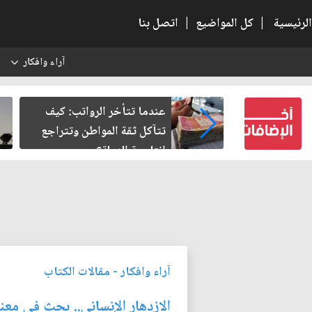
الرئيسية
|
كل المواضيع
|
اتصل بنا
آراء وافكار
س
سبية.. حين
عندما تتأخر الرواتب: كيف
طل
تتآكل ثقة المواطن وتتراجع
إنتاجية الدولة؟
آراء وافكار
-
مقالات الكتاب
الازدهار الإنساني.. بحث في معن