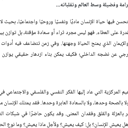
مة وفضيلة وسط العالم وتقلباته...
تحسن فيها حياة الإنسان ماديًا ونفسيًا وروحيًا واجتماعيًا، بحيث ل
قدرة على العطاء. فهو ليس مجرد ثراء أو سعادة مؤقتة، بل توازن بي
لإيمان الذي يمنح الحياة وجهتها. وفي زمن تتضاعف فيه أدوات ال
ارجي عن نضجه الداخلي؛ فكيف يمكن بناء ازدهار حقيقي يوازن بين
اهيم المركزية التي عاد إليها الفكر النفسي والفلسفي والاجتماعي في 
 بالصحة وحدها، ولا بالسعادة العابرة وحدها. فقد يمتلك الإنسان مالًا
 بالعزلة والقلق وفقدان المعنى. وقد يكون حاضرًا في شبكات الت
: هل يعيش الإنسان؟ بل: كيف يعيش؟ ولأجل ماذا يعيش؟ وما نوع الحي