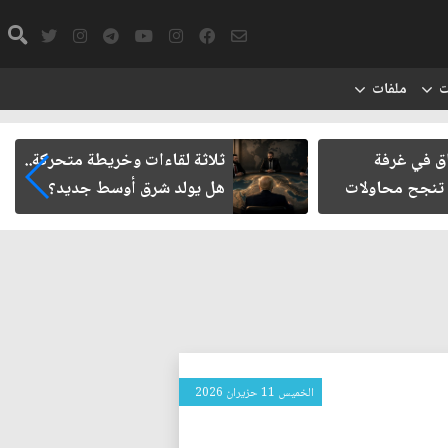
ت
ملفات
في غرفة
ثلاثة لقاءات وخريطة متحركة..
جح محاولات
هل يولد شرق أوسط جديد؟
الخميس 11 حزيران 2026