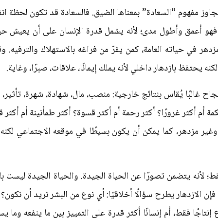
تجاوز مفهوم “السعادة” بمعناها الضيق. فالسعادة قد تكون لحظة انفعا
ر فهو أعمق وأطول مدى؛ لأنه يشمل قدرة الإنسان على أن يعيش حي
مزدهر في حياته العامة، كمن يفرّ من فراغه بالاستهلاك والترفيه.
نه يحتفظ بازدهار داخلي لأنه يملك إيمانًا، علاقات، صبرًا، وغاية.
ح غالبًا يُقاس بنتائج خارجية: منصب، مال، شهادة، شهرة، تأثير، أو
 أم أكثر غرورًا؟ أكثر رحمة أم أكثر قسوة؟ أكثر طمأنينة أم أكثر قلقً
وغير مزدهر، كما يمكن أن يكون بسيطًا في موقعه الاجتماعي لكنه
؛ لأنه يتضمن تصورًا عن الحياة الجيدة. والحياة الجيدة ليست بال
ن الازدهار يطرح سؤالًا أخلاقيًا: أي نوع من البشر نريد أن نكون؟ هل
ع إنتاجًا فقط، أم إنسانًا أكثر قدرة على التمييز بين ما ينفعه وما ي