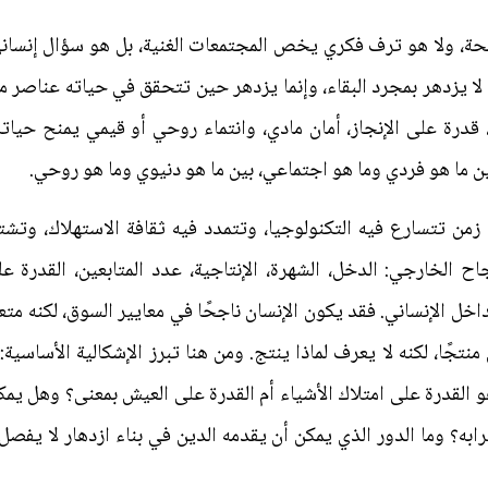
يحة، ولا هو ترف فكري يخص المجتمعات الغنية، بل هو سؤال إنساني
ان لا يزدهر بمجرد البقاء، وإنما يزدهر حين تتحقق في حياته عناصر
قدرة على الإنجاز، أمان مادي، وانتماء روحي أو قيمي يمنح حياته ا
بين ما هو فردي وما هو اجتماعي، بين ما هو دنيوي وما هو روحي.
ن تتسارع فيه التكنولوجيا، وتتمدد فيه ثقافة الاستهلاك، وتشتد 
ح الخارجي: الدخل، الشهرة، الإنتاجية، عدد المتابعين، القدرة 
اخل الإنساني. فقد يكون الإنسان ناجحًا في معايير السوق، لكنه مت
 منتجًا، لكنه لا يعرف لماذا ينتج. ومن هنا تبرز الإشكالية الأساسي
لقدرة على امتلاك الأشياء أم القدرة على العيش بمعنى؟ وهل يمكن 
به؟ وما الدور الذي يمكن أن يقدمه الدين في بناء ازدهار لا يفصل ب