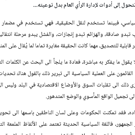
تحول إلى أدوات لإدارة الرأي العام بدل توعيته...
ياسي، فبينما تستخدم لنقل الحقيقية، فهي تستخدم في مضمار الس
بدو صادقة، والهزائم تبدو إنجازات، والفشل يبدو مرحلة انتقالية،
قابلية للتصديق، مهما كانت الحقيقة مغايرة تماما لما يُقال على المن
ا يقول ما يفكر به مباشرة، فعادة ما يلجأ الى البحث عن الكلمات 
القائمون على العملية السياسية الى تبرير ذلك بالقول هناك تحديا
عزى ذلك الى تقلبات السوق والأوضاع الاقتصادية في البلد وليس 
لى تجميل الواقع المأسوي والوضع المتدهور.
ده، فقد تمكنت الحكومات وعلى لسان الناطقين باسمها الى تحو
لجمهور، فاللغة السياسية الحديثة تعتمد على الألفاظ الملمعة الت