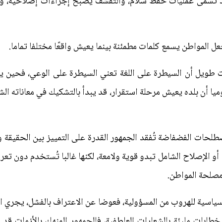
د تُسمى عمليات حفظ سلام، والتقشف يصبح إجراءات إصلاحية، والف
ل المواطن يسمع كلمات مطمئنة بينما يعيش واقعًا مختلفا تماما.
 طويل أن السيطرة على اللغة تعني السيطرة على الوعي، فحين يتم
ميا أن بلده يعيش مرحلة استقرار، قد يبدأ بالتشكيك في معاناته الشخ
لحات الفضفاضة تُفقد الجمهور القدرة على التمييز بين الحقيقة و
 أو الإصلاح الشامل تبدو قوية ولامعة، لكنها غالبا تُستخدم دون ت
مصلحة المواطن.
لسياسية للهروب من المسؤولية، فعوضا عن الاعتراف بالفشل، يجري 
ابات مليئة بالشعارات العاطفية، فالجمهور المنهك بالأزمات قد 