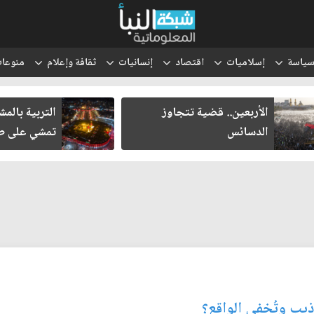
ياسة
إسلاميات
اقتصاد
إنسانيات
ثقافة وإعلام
منوعا
الأربعين.. قضية تتجاوز
التربية بالم
الدسائس
تمشي على طر
اذيب وتُخفي الواقع؟