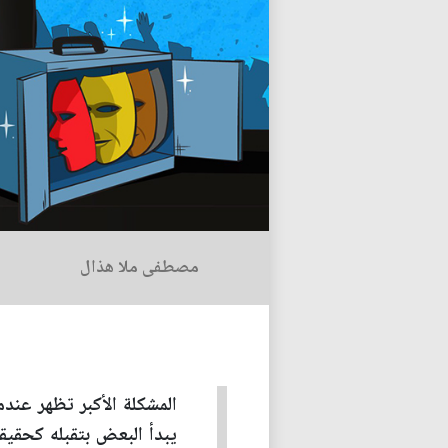
مصطفى ملا هذال
المشكلة الأكبر تظهر عندم
يبدأ البعض بتقبله كحقيق