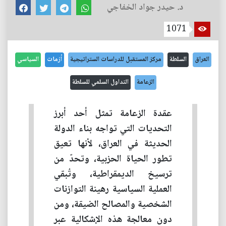
د. حيدر جواد الخفاجي
1071
العراق
السلطة
مركز المستقبل للدراسات الستراتيجية
أزمات
السياسي
الزعامة
التداول السلمي للسلطة
عقدة الزعامة تمثل أحد أبرز
التحديات التي تواجه بناء الدولة
الحديثة في العراق، لأنها تعيق
تطور الحياة الحزبية، وتحدّ من
ترسيخ الديمقراطية، وتُبقي
العملية السياسية رهينة التوازنات
الشخصية والمصالح الضيقة، ومن
دون معالجة هذه الإشكالية عبر