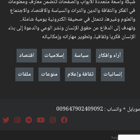
شبكة واسعة متعددة الأبواب والصفحات تتضمن معارف ومعلومات
في الفكر والثقافة والدين والتراث والسياسة والاقتصاد والاجتماع
والعلوم وغيرها، تتمثل في صحيفة الكترونية يومية شاملة..
وتهدف إلى الدفاع عن حقوق الإنسان ونشر الوعي والدعوة إلى بناء
الإنسان فكريا وثقافيا، وتطوير مهاراته وإمكانياته
آراء وافكار
سياسة
إسلاميات
اقتصاد
إنسانيات
ثقافة وإعلام
منوعات
ملفات
موبايل + واتساب : 009647902409092
السياسة والخصوصة