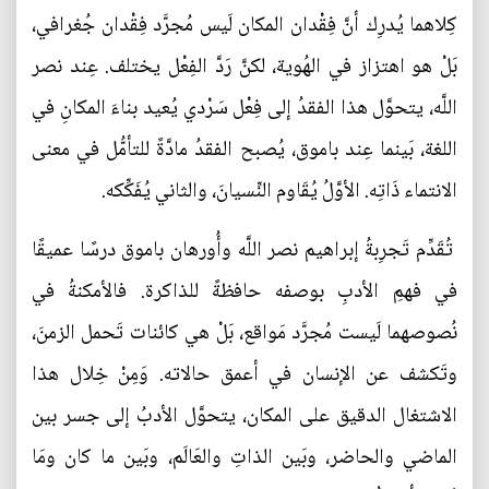
كِلاهما يُدرِك أنَّ فِقْدان المكان لَيس مُجرَّد فِقْدان جُغرافي،
بَلْ هو اهتزاز في الهُوية، لكنَّ رَدَّ الفِعْل يختلف. عِند نصر
اللَّه، يتحوَّل هذا الفقدُ إلى فِعْل سَرْدي يُعيد بناءَ المكانِ في
اللغة، بَينما عِند باموق، يُصبح الفقدُ مادَّةً للتأمُّل في معنى
الانتماء ذَاتِه. الأوَّلُ يُقَاوم النِّسيانَ، والثاني يُفَكِّكه.
تُقَدِّم تَجرِبةُ إبراهيم نصر اللَّه وأُورهان باموق درسًا عميقًا
في فهمِ الأدبِ بوصفه حافظةً للذاكرة. فالأمكنةُ في
نُصوصهما لَيست مُجرَّد مَواقع، بَلْ هي كائنات تَحمل الزمنَ،
وتَكشف عن الإنسان في أعمق حالاته. وَمِنْ خِلال هذا
الاشتغال الدقيق على المكان، يتحوَّل الأدبُ إلى جسر بين
الماضي والحاضر، وبَين الذاتِ والعَالَم، وبَين ما كان ومَا