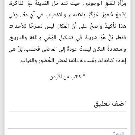
مِرْآةٍ للقلقِ الوجودي، حيث تتداخل المَدينةُ معَ الذاكرة،
لِتُنْتِجَ شُعورًا مُرَكَّبًا بالانتماءِ والاغترابِ في آنٍ معًا. وفي
هذا تأكيدٌ واضحٌ على أنَّ المكانَ لَيس مَسرحًا للأحداث
فقط، بَلْ هُوَ شريكٌ في تشكيل الوَعْي واللغةِ والتاريخ.
واستعادةُ المكان لَيستْ عودةً إلى الماضي فَحَسْب، بَلْ هي
إعادة كتابة له، ومُساءلة دائمة لمعنى الحُضورِ والغِياب.
* كاتب من الأردن
اضف تعليق