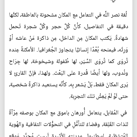
لُغة نصر اللَّه في التعامل مع المكان مشحونة بالعاطفة، لكنَّها
دقيقة في التفاصيل، كأنَّ كُلَّ حجر وكُلَّ شجرة تَحمل
شهادةً. يَكتب المكانَ مِن الداخل، مِن ذاكرة مَنْ عاشه أوْ
وَرِثَه، فيمنحه بُعْدًا إنسانيًّا يتجاوز الجُغرافيا. الأمكنةُ عِنده
تُروَى كما تُروَى السِّيَر، لها طُفولة وشيخوخة، لها جِرَاح
ونُدوب، ولها أيضًا قُدرة على البَعْث. ولهذا، فإنَّ القارئ لا
يَرى المكانَ فقط، بَلْ يَشعر بِه، كأنَّه يستعيد ذاكرةً شخصية،
حتى لَوْ لَمْ يَعِشْ تلك التجرِبة.
في المُقابل، يتعامل أُورهان باموق مع المكان بوصفه مِرْآةً
للذات القَلِقة، وفضاءً للتأمُّلِ في التحوُّلات الثقافية والهُوية
المُتشظية. إسطنبول مدينته الأثيرة لَيست مُجرَّد مَوقع