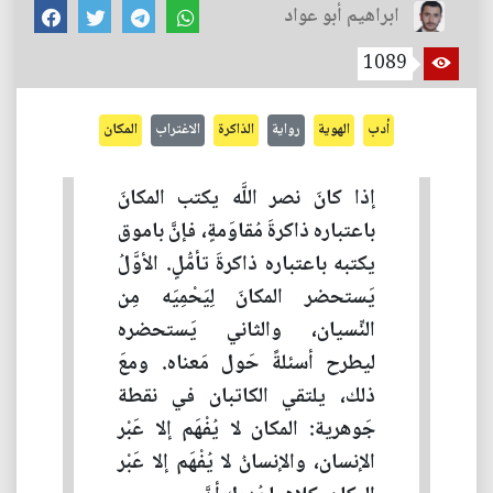
ابراهيم أبو عواد
1089
أدب
الهوية
رواية
الذاكرة
الاغتراب
المكان
إذا كانَ نصر اللَّه يكتب المكانَ
باعتباره ذاكرةَ مُقاوَمةٍ، فإنَّ باموق
يكتبه باعتباره ذاكرةَ تأمُّلٍ. الأوَّلُ
يَستحضر المكانَ لِيَحْمِيَه مِن
النِّسيان، والثاني يَستحضره
ليطرح أسئلةً حَول مَعناه. ومعَ
ذلك، يلتقي الكاتبان في نقطة
جَوهرية: المكان لا يُفْهَم إلا عَبْر
الإنسان، والإنسانُ لا يُفْهَم إلا عَبْر