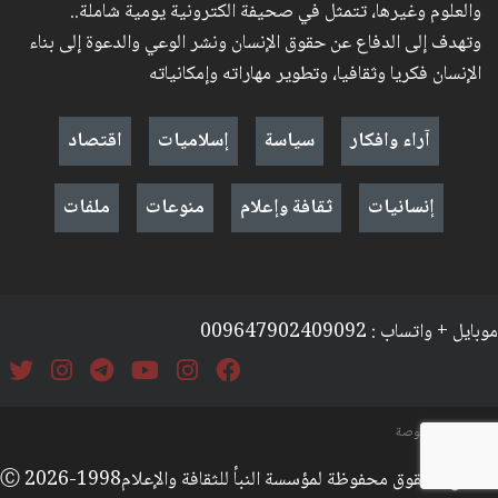
والعلوم وغيرها، تتمثل في صحيفة الكترونية يومية شاملة..
وتهدف إلى الدفاع عن حقوق الإنسان ونشر الوعي والدعوة إلى بناء
الإنسان فكريا وثقافيا، وتطوير مهاراته وإمكانياته
آراء وافكار
سياسة
إسلاميات
اقتصاد
إنسانيات
ثقافة وإعلام
منوعات
ملفات
موبايل + واتساب : 009647902409092
السياسة والخصوصة
جميع الحقوق محفوظة لمؤسسة النبأ للثقافة والإعلامⒸ 2026-1998