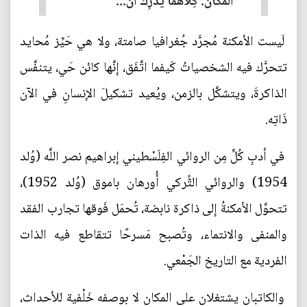
المكان. كِلاهما يُدرِك أنَّ...
لَيست الأمكنة مُجرَّد جُغرافيا صامتة، ولا هي حَيِّز مُحايد
تتحرَّك فيه الشخصياتُ كَيفما اتَّفَق، إنَّها كائن حَي، يتنفَّس
الذاكرةَ، ويتشكَّل بالزمن، ويُعيد تشكيلَ الإنسانِ في الآن
ذَاتِه.
في أدبِ كُلٍّ مِن الروائي الفِلَسْطيني إبراهيم نصر اللَّه (وُلد
1954) والروائي التُّركي أُورهان باموق (وُلد 1952)،
تتحوَّل الأمكنةُ إلى ذاكرة نابضة، تُحمَل فَوقها تجارب الفقد
والمنفى والانتماء، وتُصبح مَسرحًا تتقاطع فيه الذات
الفردية مع التاريخ الجَمْعي.
والكاتبان يشتغلان على المكان لا بوصفه خَلْفية للأحداث،