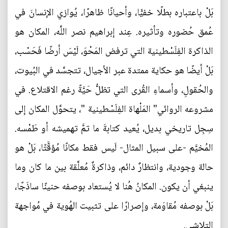
بَلْ باعتباره بطلًا خفيًّا، وأحيانًا ظاهرًا، يُوازي الإنسانَ في
عُمق حُضوره وتأثيره. عِند إبراهيم نصر اللَّه، المكان هو
الذاكرة الفِلَسْطينية التي ترفض المَحْوَ، لَيْسَ أرضًا فَحَسْب،
بَلْ أيضًا هو حكاية ممتدة عبر الأجيال، تتجسَّد في البُيوت،
والحُقولِ، وأسماءِ القُرى التي تظلُّ حَيَّةً رغم الاقتلاع. في
مشروعه الروائي" المَلْهاة الفِلَسْطينية "، يتحوَّل المكان إلى
سِجِل تاريخي بديل، يُعيد كتابةَ ما تمَّ تهميشه أو طَمْسه.
المُخيَّم -على سبيل المثال- لَيس فقط مكانًا مُؤقَّتًا، بَلْ هو
حالة وجودية، وانتظارٌ دائم، وذاكرةٌ مُعلَّقة بين ما كان وما
ينبغي أن يكون. المكانُ هُنا لا يُستعاد بوصفه حنينًا ساذَجًا،
بَلْ بوصفه مُقاوَمة، وإصرارًا على تثبيت الهُوية في مُواجهة
التلاشي.