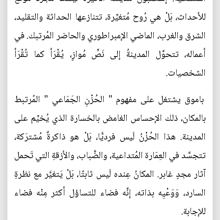
للأحداث، بَلْ هي رُوح مُتغيِّرة، تتنازعها الحداثة والتقليد،
الشرق والغرب، الماضي الإمبراطوري والحاضر المُرتبك. في
أعماله، تتحوَّل المدينةُ إلى نَصٍّ مُوازٍ، يُقْرَأ كما تُقْرَأ
الشخصيات.
باموق يشتغل على مفهوم " الحُزْنِ الجَمَاعي " المُرتبط
بالمكان، ذلك الإحساس الغامض بالخسارة الذي يُخيِّم على
المدينة. هذا الحُزْنُ لَيس فرديًّا، بَلْ هو ذاكرةٌ مُشترَكة،
تتجسَّد في العِمَارة المُتداعية، والضَّباب، والأزقةِ التي تَحمل
آثار مجدٍ غابر. المكانُ عِنده لَيس ثابتًا، بَلْ يَتغيَّر مع نظرةِ
السارد، وَوَعْيِه بذاته، إنَّه فضاء للتساؤل أكثر مِنْه فضاء
للإجابة.