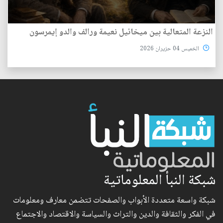
النزعة المتعالية بين ميخائيل نعيمة ورالف والدو إيمرسون
الخميس 04 حزيران 2026
شبكة النبأ المعلوماتية
شبكة واسعة متعددة الأبواب والصفحات تتضمن معارف ومعلومات
في الفكر والثقافة والدين والتراث والسياسة والاقتصاد والاجتماع