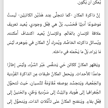
يُمكن أن يَكُون.
إنَّ ذاكرة المكان -كَما تتجلَّى عِند هَذَيْن الكاتبَيْن- لَيستْ
مَوضوعًا أدبيًّا فَحَسْب، بَلْ هي فِعْل وجودي، يُعيد تعريفَ
علاقةَ الإنسانِ بالعَالَم، والإنسانُ يُعيد اكتشافَ أمكنته،
ويُسائل ذاكرته الخاصَّة، ويُدرِك أنَّ المكان في جَوهره، لَيْسَ
مَا يَراه، بَلْ ما يَحْمله في داخله.
ويَظهر المكانُ ككائن حَي يَتنفَّس عَبْر السَّرْد، ولَيْسَ إطارًا
جامدًا للأحداث. ويَحمل المكانُ طبقات مِن الذاكرة الفَرْدية
والجَمْعية، ويَتجسَّد بوصفه مُقَاوَمَةً للنِّسيان، حَيث تَتحوَّل
الجُغرافيا إلى هُوية، والبَيْتُ إلى سَرْديةِ وَطَنٍ، والحَنينُ إلى
فِعْلِ بقاءٍ. ويَنفتح المكانُ على تأمُّلاتِ الذات، ويَتحوَّل إلى