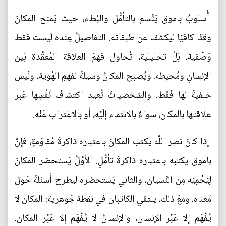
أُسلوبُ باموق يَتَّسم بالتأمُّل والبُطء، حيث يَمنح المكانَ
وقتًا كافيًا ليكشف عن طبقاته. التفاصيلُ عِنده لَيست فقط
وَصْفية، بَلْ تحليلية، تُحاول فهمَ العلاقة المُعقَّدة بَين
الإنسانِ ومُحيطه. ويُصبح المكانُ وسيلةً لفهمِ الهُوية، ولَيس
خلفيةً لها فَقَط. والشخصياتُ تُعيد اكتشافَ نَفْسِها عَبر
علاقتها بالمكان، سواءٌ بالانتماء إلَيْه، أو بالاغتراب عَنْه.
إذا كانَ نصر اللَّه يكتب المكانَ باعتباره ذاكرةَ مُقاوَمةٍ، فإنَّ
باموق يكتبه باعتباره ذاكرةَ تأمُّلٍ. الأوَّلُ يَستحضر المكانَ
لِيَحْمِيَه مِن النِّسيان، والثاني يَستحضره ليطرح أسئلةً حَول
مَعناه. ومعَ ذلك، يلتقي الكاتبان في نقطة جَوهرية: المكان لا
يُفْهَم إلا عَبْر الإنسان، والإنسانُ لا يُفْهَم إلا عَبْر المكان.