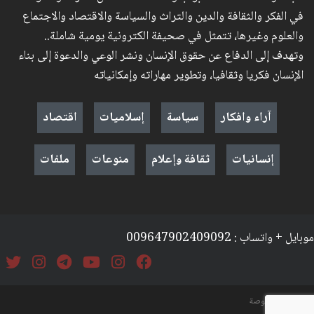
في الفكر والثقافة والدين والتراث والسياسة والاقتصاد والاجتماع
والعلوم وغيرها، تتمثل في صحيفة الكترونية يومية شاملة..
وتهدف إلى الدفاع عن حقوق الإنسان ونشر الوعي والدعوة إلى بناء
الإنسان فكريا وثقافيا، وتطوير مهاراته وإمكانياته
آراء وافكار
سياسة
إسلاميات
اقتصاد
إنسانيات
ثقافة وإعلام
منوعات
ملفات
موبايل + واتساب : 009647902409092
السياسة والخصوصة