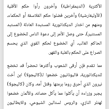
الأكثرية (الديمقراطية) وآخرون رأوا حكم الأقلية
(الأوليغارشية) وآخرين فضلوا حكم الفلاسفة أو الحكماء،
ومنهم من اختار الديكتاتورية المستبدة العادلة (المستبد
المستنير)، حتى وصل الأمر إلى دعوة الناس للخضوع إلى
الحاكم الغالب، أي الخضوع لحكم القوي الذي يحسم
الصراع على الحكم بالغلبة والقهر.
مما تقدم فإن أرقى الشعوب وأكثرها تحضراً قد تخضع
للديكتاتورية، فاليونانيون خضعوا لـ(كاليجولا) ابن أخت
نيرون الذي أحرق روما برمتها وقتل أمه، وكان (كاليجولا)
يجبر وزراءه أن يأكلوا مما يأكل حصانه، والألمان خضعوا
لهتلر النازي، والروس لستالين الشيوعي، والايطاليون