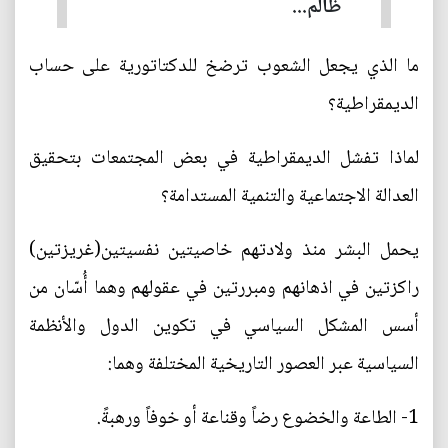
ظالم...
ما الذي يجعل الشعوب ترضخ للدكتاتورية على حساب
الديمقراطية؟
لماذا تفشل الديمقراطية في بعض المجتمعات بتحقيق
العدالة الاجتماعية والتنمية المستدامة؟
يحمل البشر منذ ولادتهم خاصيتين نفسيتين(غريزتين)
راكزتين في اذهانهم ومبررتين في عقولهم وهما أُسّان من
أسس المشكل السياسي في تكوين الدول والأنظمة
السياسية عبر العصور التاريخية المختلفة وهما:
1- الطاعة والخضوع رضاً وقناعة أو خوفاً ورهبةً.