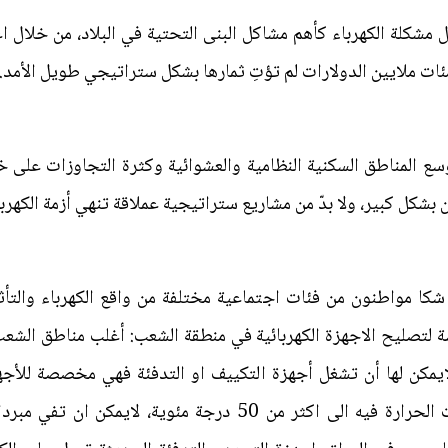
مشكلة الكهرباء كأهم مشاكل البنى التحتية في البلاد، من خلال 
ئات ملايين الدولارات لم تؤتِ ثمارها بشكل ستراتيجي طويل الأمد.
وسع المناطق السكنية النظامية والعشوائية وكثرة التجاوزات على خط
 بشكل كبير، ولا بدّ من مشاريع ستراتيجية عملاقة تنهي أزمة الكهرب
كا مواطنون من فئات اجتماعية مختلفة من واقع الكهرباء والتأثير
سنة صاحب ورشة لتصليح الاجهزة الكهربائية في منطقة الشعب: أغلب مناطق 
يمكن لها أن تشغل أجهزة التكييف او التدفئة فهي مخصصة للأجهز
والثلاجة، وفي فصل حار تصل درجات الحرارة فيه الى اكثر من 50 د