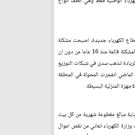
هرباء الوطنية فقط وهي أنظف أنواع
انقطاع الكهرباء جديدة، اصبحت مشكلة
مزمنة، ولا بدّ من حلها على مستوى الدولة وليس وزارة الكهرباء وحدها، فليس من المعقول أن تظل هذه المشكلة قائمة منذ 16 عاما من دون ان
 الزيادة تذهب سدى في شبكات التوزيع
الماضي انفجرت المحولة في المنطقة
اجهزة المنزلية البسيطة.
باية مبالغ مقطوعة شهرية من كل بيت
ذا كانت وزارة الكهرباء تعاني من نقص اموال