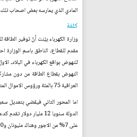
المادي الذي يمارسه بعض اصحاب تلك
كلفة
مقدم للقطاع، الناطق باسم الوزارة اح
للنهوض بواقع الكهرباء في البلاد، الا
النهوض بقطاع الطاقة من دون مشاركة 
العراقية 75 بالمئة ورؤوس الاموال المتحركة تكون داخل العراق وليست خارجه.
الدولة سنويا 12 مليار د
على 7% من الاجور وهناك مليونان و800 ألف مشترك لم يسددوا أجور الجباية.