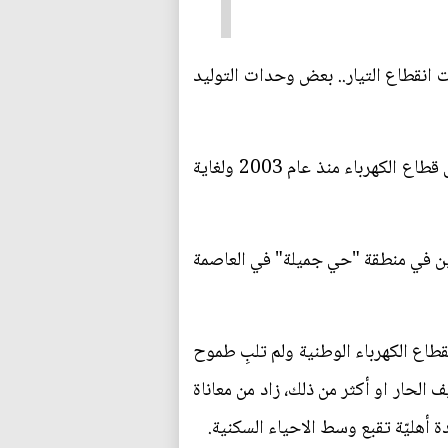
ت انقطاع التيار.. بعض وحدات التوليد
يعاني العراق من انقطاع الكهرباء منذ أكثر من ثلاثة عقود على الرغم من المبالغ الطائلة التي تم صرفها على قطاع الكهرباء منذ عام 2003 ولغاية
نين في منطقة "حي جميلة" في العاصمة
نقطاع الكهرباء الوطنية ولم تلبِ طموح
الحار او أكثر من ذلك، زاد من معاناة
ة أهليّة تقبع وسط الاحياء السكنية.