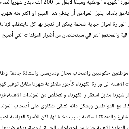
الجباية، فبدلا من ان يدفع المواطن فاتورة الكهرباء 
في اغلب مناطق بغداد، يقبل المواطن أن يدفع هذا المبلغ او اكثر منه شهر
صبح لدى الوزارة اموال جباية ضخمة يمكن ان تنجز بها كل مايتطلب لإد
اقية والمجتمع العراقي سيتخلصان من أضرار المولدات التي أصبح تأ
عينة من موظفين حكوميين واصحاب محال ومدرسين واستاذة جامعة و
ر من (50 – 70) الف دينار شهريا مقابل استقرار الكهرباء والتخلّص من المولدات ا
ك مع المواطنين وبشكل دائم نتلقى شكاوى على أصحاب المولدات
رع والمنطقة السكنية بسبب مخلفاتها، لكن الأسرة العراقية اصب
المولدة الاهلية جزءا من احتياجات الحياة اليومية، برغم ضررها ا