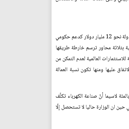
وزارة الكهرباء بيّنت أنّ توفير الطاقة للمواطنين وضمان ديمومة عمل المحطات التوليدية، يكلّف ميزانية الدولة نحو 12 مليار دولار كدعم حكومي
ذية بثلاثة محاور ترسم خارطة طريقها
للاستثمارات العالمية لعدم التمكن من
فاق عليها ومنها تكون نسبة العمالة
المحور الثاني فيقضي بتعديل سعر التعرفة إذ لا يمكن ان يبقى سعرها مدعوما بنسبة تتجاوز الـ 93 بالمئة لاسيما أنّ صناعة الكهرباء تكلّف
ة في حين ان الوزارة حاليا لا تستحصل إلّا