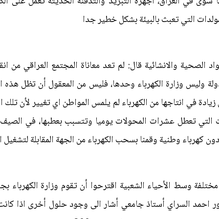
 سوى في العراق، اجهزة التبريد والتدفئة الحديثة تعمل على الك
ولدات التي تعبث بالبيئة بشكل خطير جدا
اد الصحية والانشائية قال: لم تعد معاناة المجتمع العراقي من 
زيادة في انتاجها من الكهرباء لم يلمس المواطن اي تغيير لأن تلك
زات التي تعطل عشرات المحولات يوميا وتتسبب بعطبها، في الصيف 
دون كهرباء وطنية وقمنا بسحب الكهرباء من الجهة المقابلة لتشغيل ال
تلفة وسط الأحياء الشعبية اقترحوا أن تقوم وزارة الكهرباء بج
هرباء 24 ساعة، الدكتور احمد السراي أستاذ جامعي أشار الى وجود حلول أخرى ا