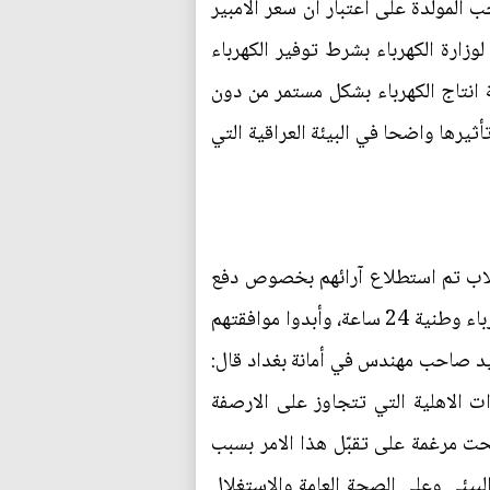
الوطنية ومبلغا لايقل عن 200 الف دينار شهريا لصاحب المولدة على اعتبار أن سعر الامبير
يا لوزارة الكهرباء بشرط توفير الكهرباء
امة انتاج الكهرباء بشكل مستمر من دون
ثيرها واضحا في البيئة العراقية التي
طلاب تم استطلاع آرائهم بخصوص دفع
الاجور الشهرية التي يتم دفعها للمولدات الاهلية الى وزارة الكهرباء كأجور مقطوعة شهريا مقابل توفير كهرباء وطنية 24 ساعة، وأبدوا موافقتهم
لاهلية، فريد صاحب مهندس في أمانة بغداد قال:
 الاهلية التي تتجاوز على الارصفة
حت مرغمة على تقبّل هذا الامر بسبب
لبيئي وعلى الصحة العامة والاستغلال