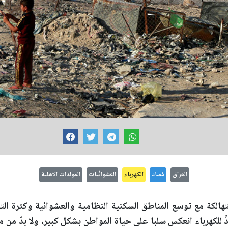
العراق
فساد
الكهرباء
العشوائيات
المولدات الاهلية
متهالكة مع توسع المناطق السكنية النظامية والعشوائية وكثرة 
ٍّ للكهرباء انعكس سلبا على حياة المواطن بشكل كبير، ولا بدّ من