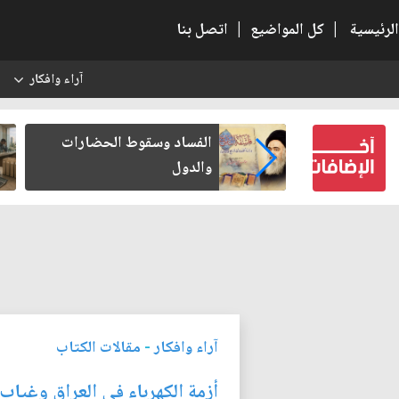
الرئيسية
|
كل المواضيع
|
اتصل بنا
آراء وافكار
س
بعين كتب لنفسه
الفساد وسقوط الحضارات
والدول
آراء وافكار
-
مقالات الكتاب
أزمة الكهرباء في العراق وغياب