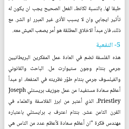
طبقا لها. بالنسبة لكانط، الفعل الصحيح يجب ان يكون له
تأثير ايجابي وان لا يسبب الأذى غير المبرر او الشر. مع
ذلك، فان مبدأ الاخلاق المطلقة هو أمر يصعب العيش معه.
5- النفعية
هذه الفلسفة تضم في العادة عمل المفكرين البريطانيين
جرمي بنثام وجون ستيوارت مل. الباحث والقانوني
والفيلسوف جرمي بنثام طوّر نظريته في المنفعة، او مبدأ
أعظم سعادة مستفيدا من عمل جوزيف بريستلي Joseph
Priestley، الذي اُعتبر من ابرز الفلاسفة والعلماء في
القرن الثامن عشر. بنثام اعترف بـ برايستلي باعتباره
مهندس فكرة "ان أعظم سعادة لأعظم عدد من الناس هي