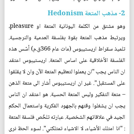
2- مذهب المتعة Hedonism
وهو مشتق من الكلمة اليونانية المتعة او pleasure،
ويرتبط مذهب المتعة بقوة بفلسفة العدمية والنرجسية.
تلميذ سقراط اريستيبوس (مات عام 366ق.م) أسّس هذه
الفلسفة الأخلاقية على اساس المتعة. اريستيبوس اعتقد
ان الناس يجب "ان يعملوا لتعظيم المتعة الآن وان لا يقلقوا
على المستقبل". غير ان اريستيبوس أشار الى متعة الذهن
– متعة التفكير وليس المتعة الحسية. هو اعتقد ان الناس
يجب ان يشغلوا وقتهم بالجهود الفكرية واستعمال الحكم
الجيد في علاقاتهم الشخصية. عبارته تلخّص فلسفة المتعة
: "انا امتلك الأشياء، لا الاشياء تمتلكني". لسوء الحظ نرى