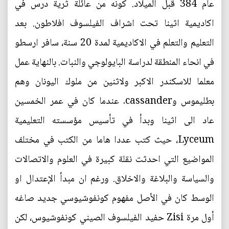
عام 384 قبل الميلاد. كونه من عائلة ثرية درس في
اكاديمية اثينا تحت اشراف الفيلسوف افلاطون. بعد
التعليم والتعلم في الاكاديمية لمدة 20 سنة، سافر ارسطو
في انحاء المنطقة لدراسة البايولوجي والنبات. بالنهاية عمل
معلما للاسكندر الاكبر ولاثنين من ملوك اليونان وهم
بطليموس وcassander. عندما كان في عمر الخمسين
عاد الى اثينا وبدأ في تأسيس مؤسسته التعليمية
Lyceum، حيث كتب عددا هاما من الكتب في مختلف
المواضيع التي احدثت نقلة كبيرة في العلوم والاتصالات
والسياسة والبلاغة والاخلاق. ورغم ان مبدأ الإعتدال او
الوسط كان في الأصل مفهوم كونفوشيوسي جديد صاغه
أول مرة Zisi حفيد الفيلسوف الصيني كونفوشيوس، لكن