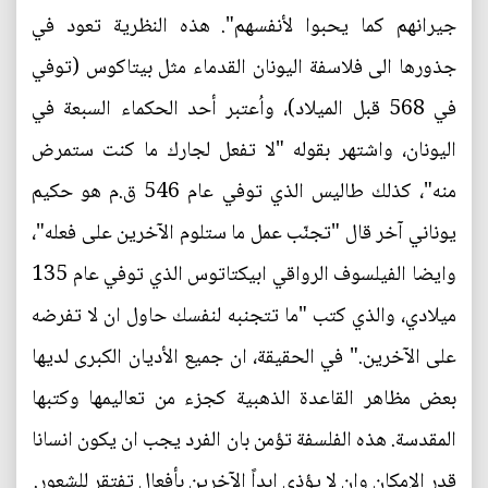
جيرانهم كما يحبوا لأنفسهم". هذه النظرية تعود في
جذورها الى فلاسفة اليونان القدماء مثل بيتاكوس (توفي
في 568 قبل الميلاد)، واُعتبر أحد الحكماء السبعة في
اليونان، واشتهر بقوله "لا تفعل لجارك ما كنت ستمرض
منه"، كذلك طاليس الذي توفي عام 546 ق.م هو حكيم
يوناني آخر قال "تجنّب عمل ما ستلوم الآخرين على فعله"،
وايضا الفيلسوف الرواقي ابيكتاتوس الذي توفي عام 135
ميلادي، والذي كتب "ما تتجنبه لنفسك حاول ان لا تفرضه
على الآخرين." في الحقيقة، ان جميع الأديان الكبرى لديها
بعض مظاهر القاعدة الذهبية كجزء من تعاليمها وكتبها
المقدسة. هذه الفلسفة تؤمن بان الفرد يجب ان يكون انسانا
قدر الإمكان وان لا يؤذي ابداً الآخرين بأفعال تفتقر للشعور.