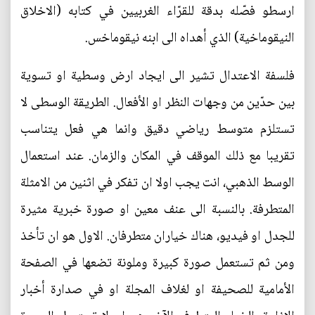
ارسطو فصّله بدقة للقرّاء الغربيين في كتابه (الاخلاق
النيقوماخية) الذي أهداه الى ابنه نيقوماخس.
فلسفة الاعتدال تشير الى ايجاد ارض وسطية او تسوية
بين حدّين من وجهات النظر او الأفعال. الطريقة الوسطى لا
تستلزم متوسط رياضي دقيق وانما هي فعل يتناسب
تقريبا مع ذلك الموقف في المكان والزمان. عند استعمال
الوسط الذهبي، انت يجب اولا ان تفكر في اثنين من الامثلة
المتطرفة. بالنسبة الى عنف معين او صورة خبرية مثيرة
للجدل او فيديو، هناك خياران متطرفان. الاول هو ان تأخذ
ومن ثم تستعمل صورة كبيرة وملونة تضعها في الصفحة
الأمامية للصحيفة او لغلاف المجلة او في صدارة أخبار