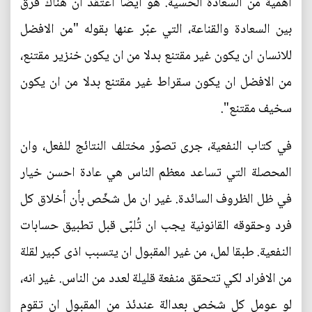
اهمية من السعادة الحسية. هو ايضا اعتقد ان هناك فرق
بين السعادة والقناعة، التي عبّر عنها بقوله "من الافضل
للانسان ان يكون غير مقتنع بدلا من ان يكون خنزير مقتنع،
من الافضل ان يكون سقراط غير مقتنع بدلا من ان يكون
سخيف مقتنع".
في كتاب النفعية، جرى تصوّر مختلف النتائج للفعل، وان
المحصلة التي تساعد معظم الناس هي عادة احسن خيار
في ظل الظروف السائدة. غير ان مل شخّص بأن أخلاق كل
فرد وحقوقه القانونية يجب ان تُلبّى قبل تطبيق حسابات
النفعية. طبقا لمل، من غير المقبول ان يتسبب اذى كبير لقلة
من الافراد لكي تتحقق منفعة قليلة لعدد من الناس. غير انه،
لو عومل كل شخص بعدالة عندئذ من المقبول ان تقوم