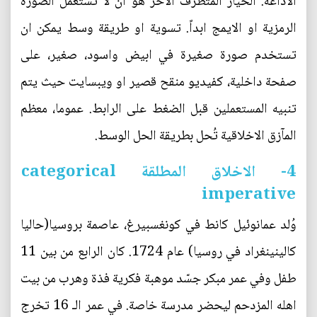
الاذاعة. الخيار المتطرف الآخر هو ان لا تستعمل الصورة
الرمزية او الايمج ابداً. تسوية او طريقة وسط يمكن ان
تستخدم صورة صغيرة في ابيض واسود، صغير، على
صفحة داخلية، كفيديو منقح قصير او ويبسايت حيث يتم
تنبيه المستعملين قبل الضغط على الرابط. عموما، معظم
المآزق الاخلاقية تُحل بطريقة الحل الوسط.
4- الاخلاق المطلقة categorical
imperative
وُلد عمانوئيل كانط في كونغسبيرغ، عاصمة بروسيا(حاليا
كالينينغراد في روسيا) عام 1724. كان الرابع من بين 11
طفل وفي عمر مبكر جسّد موهبة فكرية فذة وهرب من بيت
اهله المزدحم ليحضر مدرسة خاصة. في عمر الـ 16 تخرج