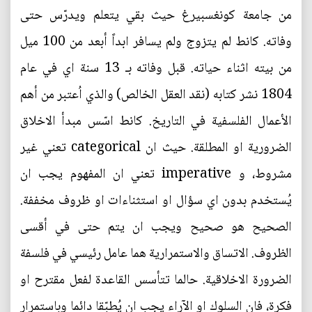
من جامعة كونغسبيرغ حيث بقي يتعلم ويدرّس حتى
وفاته. كانط لم يتزوج ولم يسافر ابداً أبعد من 100 ميل
من بيته اثناء حياته. قبل وفاته بـ 13 سنة اي في عام
1804 نشر كتابه (نقد العقل الخالص) والذي اُعتبر من أهم
الأعمال الفلسفية في التاريخ. كانط اسّس مبدأ الاخلاق
الضرورية او المطلقة. حيث ان categorical تعني غير
مشروط، و imperative تعني ان المفهوم يجب ان
يُستخدم بدون اي سؤال او استثناءات او ظروف مخففة.
الصحيح هو صحيح ويجب ان يتم حتى في أقسى
الظروف. الاتساق والاستمرارية هما عامل رئيسي في فلسفة
الضرورة الاخلاقية. حالما تتأسس القاعدة لفعل مقترح او
فكرة، فان السلوك او الآراء يجب ان يُطبّقا دائما وباستمرار