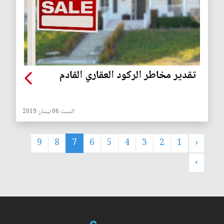
تقدير مخاطر الركود العقاري القادم
السبت 06 نيسان 2019
9
8
7
6
5
4
3
2
1
‹
›