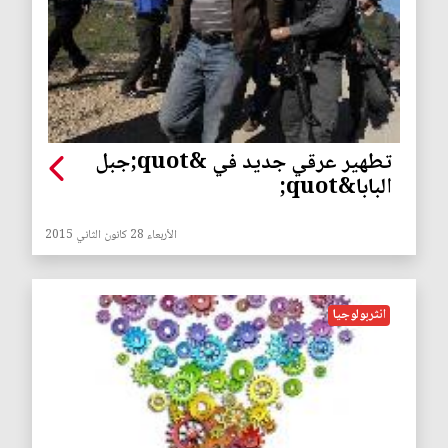
تطهير عرقي جديد في &quot;جبل
البابا&quot;
الأربعاء 28 كانون الثاني 2015
انثربولوجيا