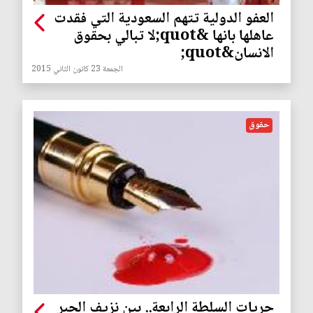
العفو الدولية تتهم السعودية التي فقدت
عاهلها بانها &quot;لا تبالي بحقوق
الانسان&quot;
الجمعة 23 كانون الثاني 2015
حقوق
حريات السلطة الرابعة.. بين نزيف الحبر