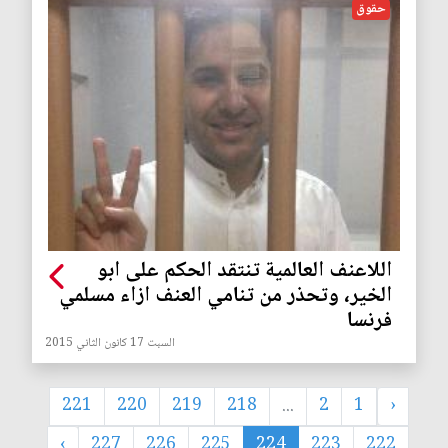
حقوق
اللاعنف العالمية تنتقد الحكم على ابو
الخير، وتحذر من تنامي العنف ازاء مسلمي
فرنسا
السبت 17 كانون الثاني 2015
221
220
219
218
...
2
1
‹
›
227
226
225
224
223
222