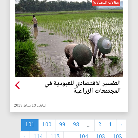
مقالات اقتصادية
التفسير الاقتصادي للعبودية في
المجتمعات الزراعية
الثلاثاء 13 شباط 2018
101
100
99
98
...
2
1
‹
›
114
113
...
104
103
102